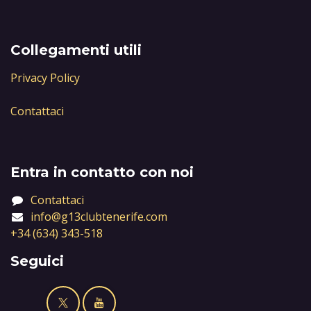
Collegamenti utili
Privacy Policy
Contattaci
Entra in contatto con noi
Contattaci
info@g13clubtenerife.com
+34 (634) 343-518
Seguici