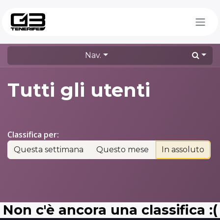
Passa al contenuto
Nav.
Tutti gli utenti
Classifica per:
Questa settimana
Questo mese
In assoluto
Non c'è ancora una classifica :(